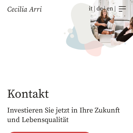
Zum
it
de
en
Cecilia Arri
Inhalt
springen
Kontakt
Investieren Sie jetzt in Ihre Zukunft
und Lebensqualität